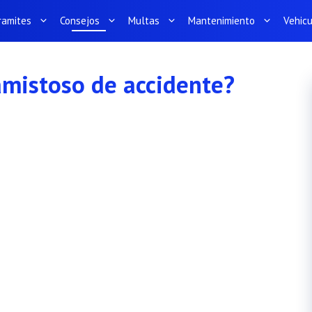
ramites
Consejos
Multas
Mantenimiento
Vehic
amistoso de accidente?