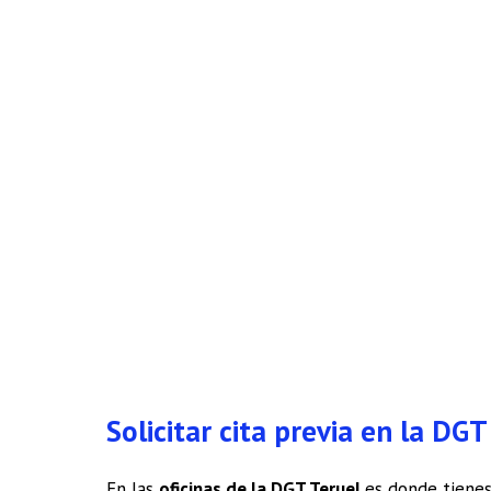
Solicitar cita previa en la DG
En las
oficinas de la DGT Teruel
es donde tienes