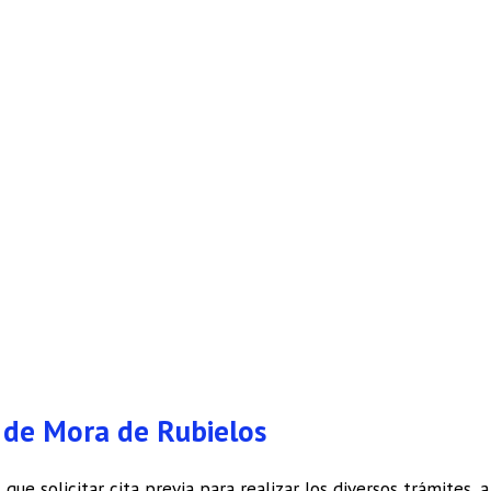
T de Mora de Rubielos
 que solicitar cita previa para realizar los diversos trámites