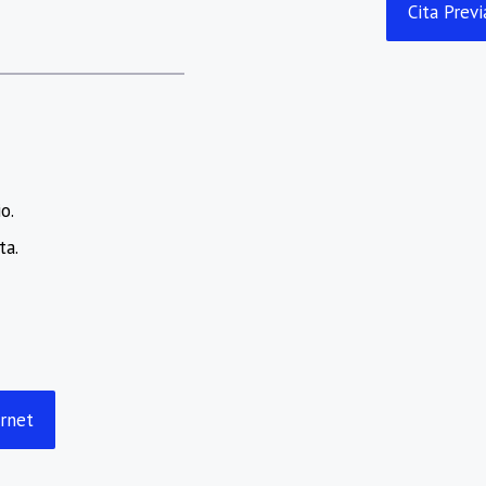
Cita Prev
o.
ta.
ernet