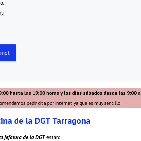
o.
ta.
ernet
9:00 hasta las 19:00 horas y los días sábados desde las 9:00 a
comendamos pedir cita por internet ya que es muy sencillo.
icina de la DGT Tarragona
ta jefatura de la DGT
están: