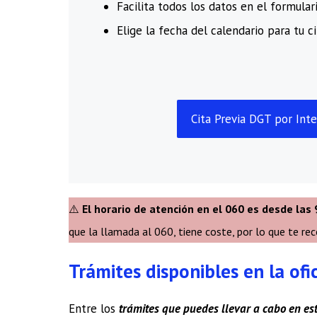
Facilita todos los datos en el formulari
Elige la fecha del calendario para tu ci
Cita Previa DGT por Int
⚠️
El horario de atención en el 060 es desde las 
que la llamada al 060, tiene coste, por lo que te re
Trámites disponibles en la of
Entre los
trámites que puedes llevar a cabo en es