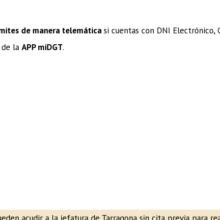
mites de manera telemática
si cuentas con DNI Electrónico,
 de la
APP miDGT
.
en acudir a la jefatura de Tarragona sin cita previa para real