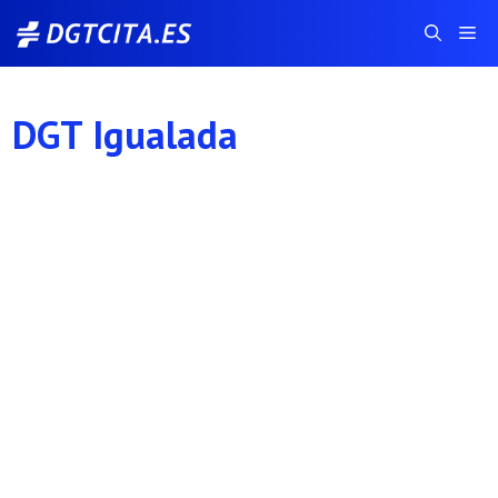
Saltar
Me
al
contenido
DGT Igualada